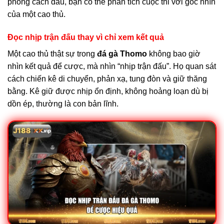
phong cách đấu, bạn có thể phân tích cuộc thi với góc nhìn
của một cao thủ.
Đọc nhịp trận đấu thay vì chỉ xem kết quả
Một cao thủ thật sự trong
đá gà Thomo
không bao giờ
nhìn kết quả để cược, mà nhìn “nhịp trận đấu”. Họ quan sát
cách chiến kê di chuyển, phản xạ, tung đòn và giữ thăng
bằng. Kê giữ được nhịp ổn định, không hoảng loạn dù bị
dồn ép, thường là con bản lĩnh.