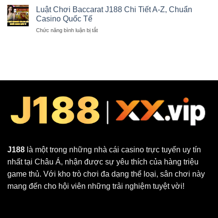
Phổ
Cách
Quyết
Luật Chơi Baccarat J188 Chi Tiết A-Z, Chuẩn
Biến
Dự
Soi
Casino Quốc Tế
Đoán
Cầu
ở
Chức năng bình luận bị tắt
Rồng
Chuẩn
Luật
Hổ
Giúp
Chơi
J188
Về
Baccarat
Hiệu
Bờ
J188
Quả,
Chi
Chính
Tiết
Xác,
A-
Dễ
Z,
Áp
Chuẩn
Dụng
Casino
Quốc
Tế
J188
là một trong những nhà cái casino trực tuyến uy tín
nhất tại Châu Á, nhận được sự yêu thích của hàng triệu
game thủ. Với kho trò chơi đa dạng thể loại, sân chơi này
mang đến cho hội viên những trải nghiệm tuyệt vời!