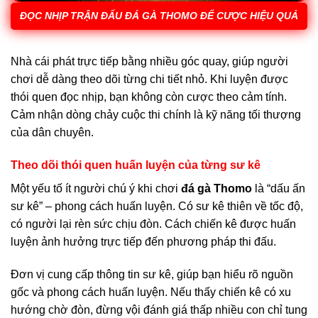
ĐỌC NHỊP TRẬN ĐẤU ĐÁ GÀ THOMO ĐỂ CƯỢC HIỆU QUẢ
Nhà cái phát trực tiếp bằng nhiều góc quay, giúp người
chơi dễ dàng theo dõi từng chi tiết nhỏ. Khi luyện được
thói quen đọc nhịp, bạn không còn cược theo cảm tính.
Cảm nhận dòng chảy cuộc thi chính là kỹ năng tối thượng
của dân chuyên.
Theo dõi thói quen huấn luyện của từng sư kê
Một yếu tố ít người chú ý khi chơi
đá gà Thomo
là “dấu ấn
sư kê” – phong cách huấn luyện. Có sư kê thiên về tốc độ,
có người lại rèn sức chịu đòn. Cách chiến kê được huấn
luyện ảnh hưởng trực tiếp đến phương pháp thi đấu.
Đơn vị cung cấp thông tin sư kê, giúp bạn hiểu rõ nguồn
gốc và phong cách huấn luyện. Nếu thấy chiến kê có xu
hướng chờ đòn, đừng vội đánh giá thấp nhiều con chỉ tung