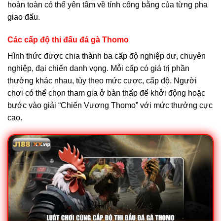
hoàn toàn có thể yên tâm về tính công bằng của từng pha
giao đấu.
Các cấp độ thi đấu đá gà Thomo
Hình thức được chia thành ba cấp độ nghiệp dư, chuyên
nghiệp, đại chiến danh vọng. Mỗi cấp có giá trị phần
thưởng khác nhau, tùy theo mức cược, cấp độ. Người
chơi có thể chọn tham gia ở bàn thấp để khởi động hoặc
bước vào giải “Chiến Vương Thomo” với mức thưởng cực
cao.