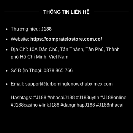
THÔNG TIN LIÊN HỆ
Thương hiệu:
J188
Website:
https://compratelostore.com.co/
Địa Chỉ: 10A Dân Chủ, Tân Thành, Tân Phú, Thành
phố Hồ Chí Minh, Việt Nam
Số Điện Thoại: 0878 865 766
Email:
support@turbominglenowxhubx.mex.com
Hashtags: #J188 #nhacaiJ188 #J188uytin #J188online
#J188casino #linkJ188 #dangnhapJ188 #J188nhacai