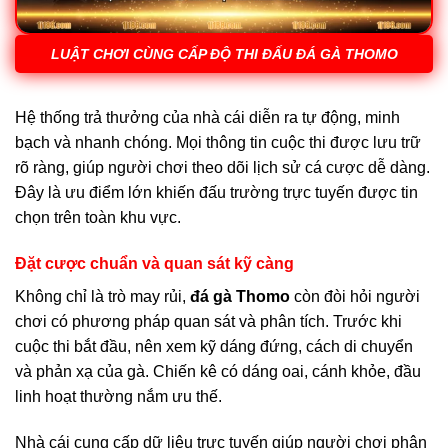
LUẬT CHƠI CÙNG CẤP ĐỘ THI ĐẤU ĐÁ GÀ THOMO
Hệ thống trả thưởng của nhà cái diễn ra tự động, minh
bạch và nhanh chóng. Mọi thông tin cuộc thi được lưu trữ
rõ ràng, giúp người chơi theo dõi lịch sử cá cược dễ dàng.
Đây là ưu điểm lớn khiến đấu trường trực tuyến được tin
chọn trên toàn khu vực.
Đặt cược chuẩn và quan sát kỹ càng
Không chỉ là trò may rủi,
đá gà Thomo
còn đòi hỏi người
chơi có phương pháp quan sát và phân tích. Trước khi
cuộc thi bắt đầu, nên xem kỹ dáng đứng, cách di chuyển
và phản xạ của gà. Chiến kê có dáng oai, cánh khỏe, đầu
linh hoạt thường nắm ưu thế.
Nhà cái cung cấp dữ liệu trực tuyến giúp người chơi phân