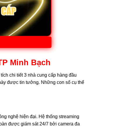
TP Minh Bạch
tích chi tiết 3 nhà cung cấp hàng đầu
này được tin tưởng. Những con số cụ thể
ông nghệ hiện đại. Hệ thống streaming
 bàn được giám sát 24/7 bởi camera đa