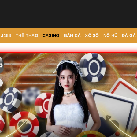
J188
THỂ THAO
CASINO
BẮN CÁ
XỔ SỐ
NỔ HŨ
ĐÁ GÀ