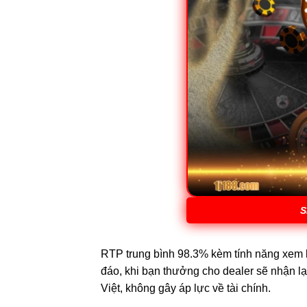
S
RTP trung bình 98.3% kèm tính năng xem 
đáo, khi bạn thưởng cho dealer sẽ nhận lại
Việt, không gây áp lực về tài chính.