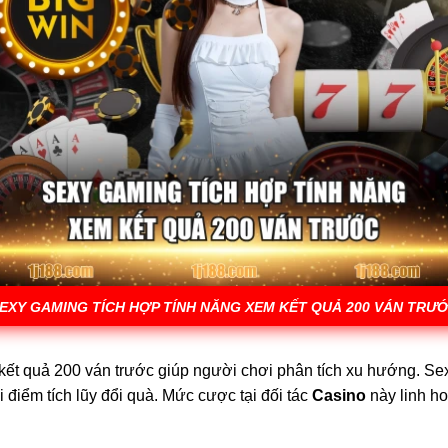
EXY GAMING TÍCH HỢP TÍNH NĂNG XEM KẾT QUẢ 200 VÁN TRƯ
kết quả 200 ván trước giúp người chơi phân tích xu hướng. Se
 điểm tích lũy đổi quà. Mức cược tại đối tác
Casino
này linh h