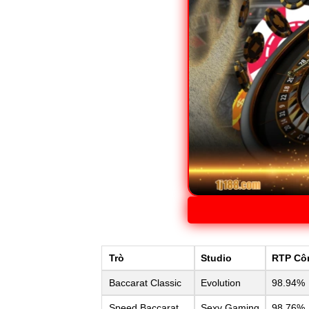
Trò
Studio
RTP Cô
Baccarat Classic
Evolution
98.94%
Speed Baccarat
Sexy Gaming
98.76%