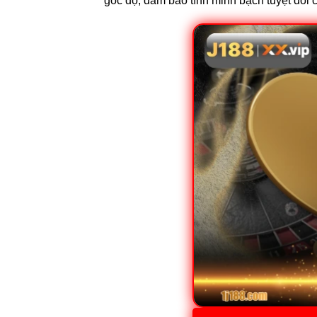
góc độ, đảm bảo tính minh bạch tuyệt đối 