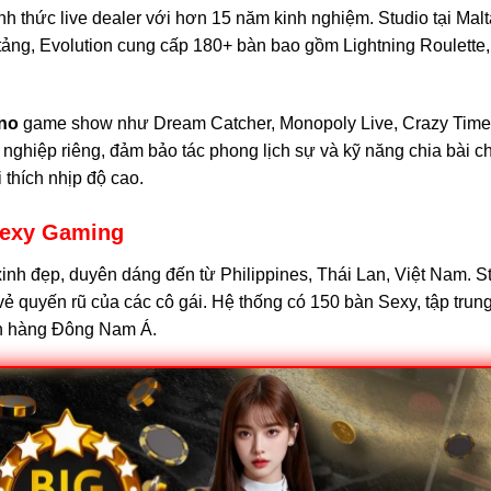
ình thức live dealer với hơn 15 năm kinh nghiệm. Studio tại M
n tảng, Evolution cung cấp 180+ bàn bao gồm Lightning Roulette
ino
game show như Dream Catcher, Monopoly Live, Crazy Time kế
nghiệp riêng, đảm bảo tác phong lịch sự và kỹ năng chia bài c
thích nhịp độ cao.
 Sexy Gaming
inh đẹp, duyên dáng đến từ Philippines, Thái Lan, Việt Nam. S
ẻ quyến rũ của các cô gái. Hệ thống có 150 bàn Sexy, tập trun
ách hàng Đông Nam Á.