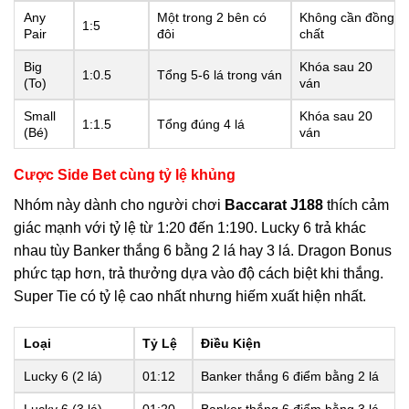
Any
Một trong 2 bên có
Không cần đồng
1:5
Pair
đôi
chất
Big
Khóa sau 20
1:0.5
Tổng 5-6 lá trong ván
(To)
ván
Small
Khóa sau 20
1:1.5
Tổng đúng 4 lá
(Bé)
ván
Cược Side Bet cùng tỷ lệ khủng
Nhóm này dành cho người chơi
Baccarat J188
thích cảm
giác mạnh với tỷ lệ từ 1:20 đến 1:190. Lucky 6 trả khác
nhau tùy Banker thắng 6 bằng 2 lá hay 3 lá. Dragon Bonus
phức tạp hơn, trả thưởng dựa vào độ cách biệt khi thắng.
Super Tie có tỷ lệ cao nhất nhưng hiếm xuất hiện nhất.
Loại
Tỷ Lệ
Điều Kiện
Lucky 6 (2 lá)
01:12
Banker thắng 6 điểm bằng 2 lá