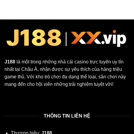
Về
Baccarat
Hiệu
Bờ
J188
Quả,
Chi
Chính
Tiết
Xác,
A-
Dễ
Z,
Áp
Chuẩn
Dụng
Casino
Quốc
Tế
J188
là một trong những nhà cái casino trực tuyến uy tín
nhất tại Châu Á, nhận được sự yêu thích của hàng triệu
game thủ. Với kho trò chơi đa dạng thể loại, sân chơi này
mang đến cho hội viên những trải nghiệm tuyệt vời!
THÔNG TIN LIÊN HỆ
Thương hiệu:
J188