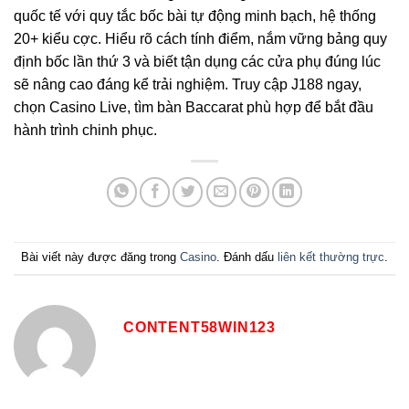
quốc tế với quy tắc bốc bài tự động minh bạch, hệ thống
20+ kiểu cợc. Hiểu rõ cách tính điểm, nắm vững bảng quy
định bốc lần thứ 3 và biết tận dụng các cửa phụ đúng lúc
sẽ nâng cao đáng kể trải nghiệm. Truy cập J188 ngay,
chọn Casino Live, tìm bàn Baccarat phù hợp để bắt đầu
hành trình chinh phục.
Bài viết này được đăng trong
Casino
. Đánh dấu
liên kết thường trực
.
CONTENT58WIN123