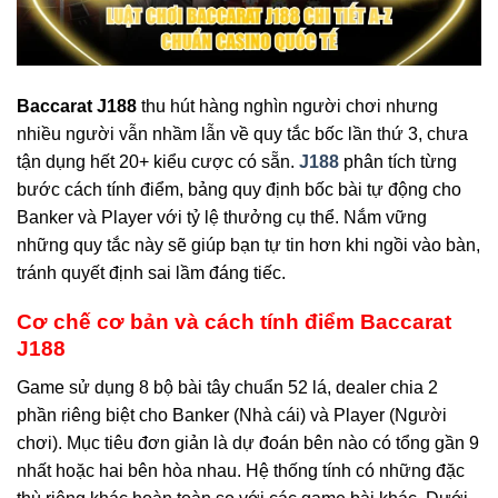
Baccarat J188
thu hút hàng nghìn người chơi nhưng
nhiều người vẫn nhầm lẫn về quy tắc bốc lần thứ 3, chưa
tận dụng hết 20+ kiểu cược có sẵn.
J188
phân tích từng
bước cách tính điểm, bảng quy định bốc bài tự động cho
Banker và Player với tỷ lệ thưởng cụ thể. Nắm vững
những quy tắc này sẽ giúp bạn tự tin hơn khi ngồi vào bàn,
tránh quyết định sai lầm đáng tiếc.
Cơ chế cơ bản và cách tính điểm Baccarat
J188
Game sử dụng 8 bộ bài tây chuẩn 52 lá, dealer chia 2
phần riêng biệt cho Banker (Nhà cái) và Player (Người
chơi). Mục tiêu đơn giản là dự đoán bên nào có tổng gần 9
nhất hoặc hai bên hòa nhau. Hệ thống tính có những đặc