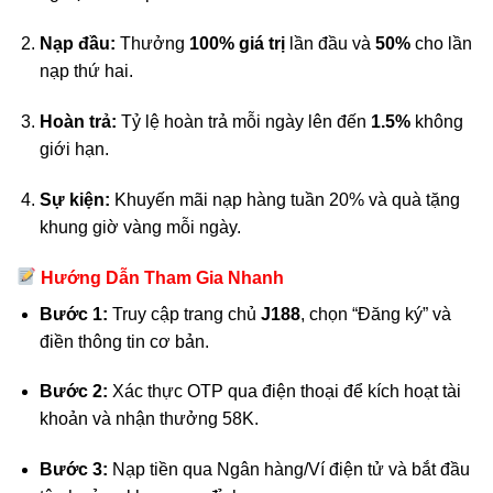
Nạp đầu:
Thưởng
100% giá trị
lần đầu và
50%
cho lần
nạp thứ hai.
Hoàn trả:
Tỷ lệ hoàn trả mỗi ngày lên đến
1.5%
không
giới hạn.
Sự kiện:
Khuyến mãi nạp hàng tuần 20% và quà tặng
khung giờ vàng mỗi ngày.
Hướng Dẫn Tham Gia Nhanh
Bước 1:
Truy cập trang chủ
J188
, chọn “Đăng ký” và
điền thông tin cơ bản.
Bước 2:
Xác thực OTP qua điện thoại để kích hoạt tài
khoản và nhận thưởng 58K.
Bước 3:
Nạp tiền qua Ngân hàng/Ví điện tử và bắt đầu