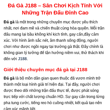
Đá Gà J188 – Sân Chơi Kịch Tính Với
Những Trận Đấu Đỉnh Cao
Đá gà
là một trong những chuyên mục được yêu thích
nhất, nơi đam mê và chiến thuật cùng hòa quyện. Mỗi trận
đấu mang lại bầu không khí kịch tính, gay cấn,đầy cảm
xúc. Với hình ảnh sắc nét, âm thanh sống động, người
chơi như được ngồi ngay tại trường gà thật. Đây chính là
không gian lý tưởng để tận hưởng niềm vui, thử thách khi
đến với
J188
.
Giới thiệu chuyên mục đá gà tại J188
Đá gà
là bộ môn dân gian quen thuộc đã vươn mình trở
thành một loại hình giải trí hiện đại. Tại đây, người chơi
được theo dõi những trận đấu thực tế, được phát sóng
trực tiếp với chất lượng chuẩn HD. Sự gay cấn trong từng
pha tung cước, tiếng reo hò cuồng nhiệt, kết quả tạo nên
cảm xúc mãnh liệt.