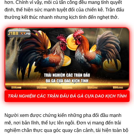
hơn. Chính vì vậy, mỗi cú tấn công đều mang tính quyết
định, thể hiện sức mạnh tuyệt đối của chiến kê. Trận đấu
thường kết thúc nhanh nhưng kịch tính đến nghẹt thở.
TRẢI NGHIỆM CÁC TRẬN ĐẤU ĐÁ GÀ CỰA DAO KỊCH TÍNH
Người xem được chứng kiến những pha đối đầu mạnh
mẽ, nơi bản lĩnh, thể lực lên ngôi. Đơn vị mang đến trải
nghiệm chân thực qua góc quay cận cảnh, tái hiện toàn bộ