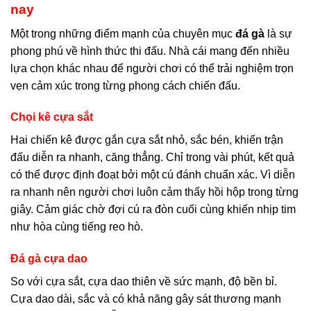
nay
Một trong những điểm mạnh của chuyên mục
đá gà
là sự
phong phú về hình thức thi đấu. Nhà cái mang đến nhiều
lựa chọn khác nhau để người chơi có thể trải nghiệm trọn
vẹn cảm xúc trong từng phong cách chiến đấu.
Chọi kê cựa sắt
Hai chiến kê được gắn cựa sắt nhỏ, sắc bén, khiến trận
đấu diễn ra nhanh, căng thẳng. Chỉ trong vài phút, kết quả
có thể được định đoạt bởi một cú đánh chuẩn xác. Vì diễn
ra nhanh nên người chơi luôn cảm thấy hồi hộp trong từng
giây. Cảm giác chờ đợi cú ra đòn cuối cùng khiến nhịp tim
như hòa cùng tiếng reo hò.
Đá gà cựa dao
So với cựa sắt,
cựa dao thiên về sức mạnh, độ bền bỉ.
Cựa dao dài, sắc và có khả năng gây sát thương mạnh