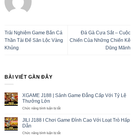
Trải Nghiệm Game Bắn Cá
Đá Gà Cựa Sắt – Cuộc
Thần Tài Để Săn Lộc Vàng
Chiến Của Những Chiến Kê
Khủng
Dũng Mãnh
BÀI VIẾT GẦN ĐÂY
XGAME J188 | Sảnh Game Đẳng Cấp Với Tỷ Lệ
Thưởng Lớn
ở
Chức năng bình luận bị tắt
XGAME
J188
JILI J188 I Chơi Game Đỉnh Cao Với Loạt Trò Hấp
|
Dẫn
Sảnh
ở
Chức năng bình luận bị tắt
Game