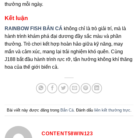
thưởng mỗi ngày.
Kết luận
RAINBOW FISH BẮN CÁ
không chỉ là trò giải trí, mà là
hành trình khám phá đại dương đầy sắc màu và phần
thưởng. Trò chơi kết hợp hoàn hảo giữa kỹ năng, may
mắn và cảm xúc, mang lại trải nghiệm khó quên. Cùng
J188 bắt đầu hành trình rực rỡ, tận hưởng không khí thăng
hoa của thế giới biển cả.
Bài viết này được đăng trong
Bắn Cá
. Đánh dấu
liên kết thường trực
.
CONTENT58WIN123