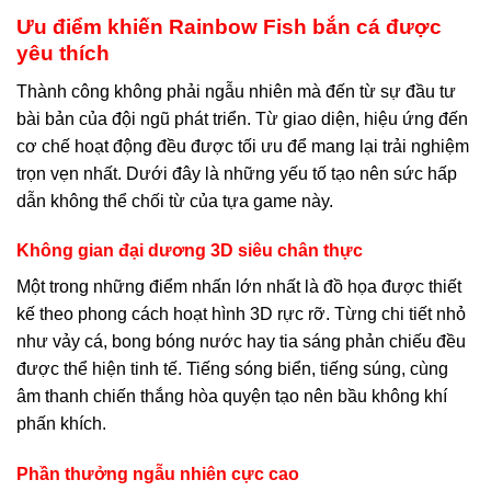
Ưu điểm khiến Rainbow Fish bắn cá được
yêu thích
Thành công không phải ngẫu nhiên mà đến từ sự đầu tư
bài bản của đội ngũ phát triển. Từ giao diện, hiệu ứng đến
cơ chế hoạt động đều được tối ưu để mang lại trải nghiệm
trọn vẹn nhất. Dưới đây là những yếu tố tạo nên sức hấp
dẫn không thể chối từ của tựa game này.
Không gian đại dương 3D siêu chân thực
Một trong những điểm nhấn lớn nhất là đồ họa được thiết
kế theo phong cách hoạt hình 3D rực rỡ. Từng chi tiết nhỏ
như vảy cá, bong bóng nước hay tia sáng phản chiếu đều
được thể hiện tinh tế. Tiếng sóng biển, tiếng súng, cùng
âm thanh chiến thắng hòa quyện tạo nên bầu không khí
phấn khích.
Phần thưởng ngẫu nhiên cực cao