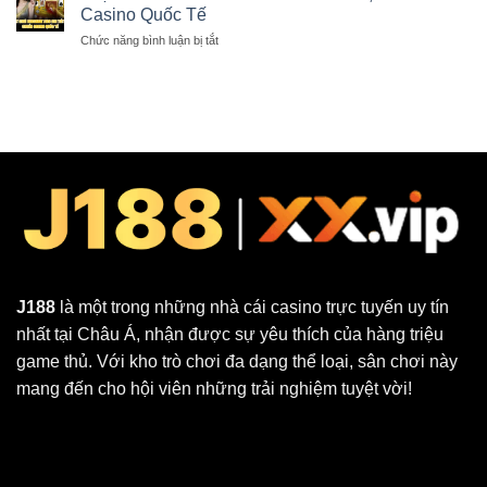
Dự
Soi
Casino Quốc Tế
Đoán
Cầu
ở
Chức năng bình luận bị tắt
Rồng
Chuẩn
Luật
Hổ
Giúp
Chơi
J188
Về
Baccarat
Hiệu
Bờ
J188
Quả,
Chi
Chính
Tiết
Xác,
A-
Dễ
Z,
Áp
Chuẩn
Dụng
Casino
Quốc
Tế
J188
là một trong những nhà cái casino trực tuyến uy tín
nhất tại Châu Á, nhận được sự yêu thích của hàng triệu
game thủ. Với kho trò chơi đa dạng thể loại, sân chơi này
mang đến cho hội viên những trải nghiệm tuyệt vời!