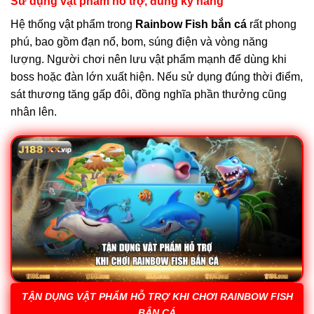
Sử dụng vật phẩm hỗ trợ, đúng kỹ năng
Hệ thống vật phẩm trong
Rainbow Fish bắn cá
rất phong
phú, bao gồm đạn nổ, bom, súng điện và vòng năng
lượng. Người chơi nên lưu vật phẩm mạnh để dùng khi
boss hoặc đàn lớn xuất hiện. Nếu sử dụng đúng thời điểm,
sát thương tăng gấp đôi, đồng nghĩa phần thưởng cũng
nhân lên.
TẬN DỤNG VẬT PHẨM HỖ TRỢ KHI CHƠI RAINBOW FISH
BẮN CÁ