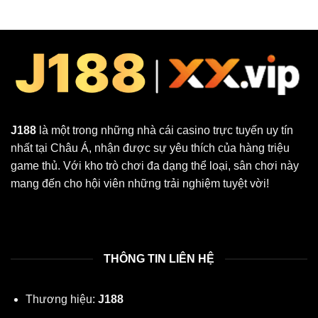
J188
Quả,
Chi
Chính
Tiết
Xác,
A-
Dễ
Z,
Áp
Chuẩn
Dụng
Casino
Quốc
Tế
J188
là một trong những nhà cái casino trực tuyến uy tín
nhất tại Châu Á, nhận được sự yêu thích của hàng triệu
game thủ. Với kho trò chơi đa dạng thể loại, sân chơi này
mang đến cho hội viên những trải nghiệm tuyệt vời!
THÔNG TIN LIÊN HỆ
Thương hiệu:
J188