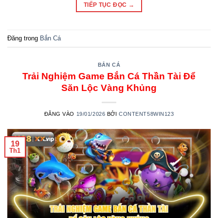
TIẾP TỤC ĐỌC
→
Đăng trong
Bắn Cá
BẮN CÁ
Trải Nghiệm Game Bắn Cá Thần Tài Để
Săn Lộc Vàng Khủng
ĐĂNG VÀO
19/01/2026
BỞI
CONTENT58WIN123
19
Th1