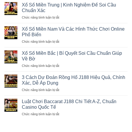
WG
Cao
Xổ Số Miền Trung | Kinh Nghiệm Để Soi Cầu
Lớn
J188
Với
Chuẩn Xác
Nhiều
Loạt
ở
Chức năng bình luận bị tắt
Game
Trò
Xổ
Blockchain
Hấp
Số
Hay
Xổ Số Miền Nam Và Các Hình Thức Chơi Online
Dẫn
Miền
Nhận
Phổ Biến
Trung
Thưởng
ở
Chức năng bình luận bị tắt
|
Khủng
Xổ
Kinh
Số
Nghiệm
Xổ Số Miền Bắc | Bí Quyết Soi Cầu Chuẩn Giúp
Miền
Để
Về Bờ
Nam
Soi
ở
Chức năng bình luận bị tắt
Và
Cầu
Xổ
Các
Chuẩn
Số
Hình
3 Cách Dự Đoán Rồng Hổ J188 Hiệu Quả, Chính
Xác
Miền
Thức
Xác, Dễ Áp Dụng
Bắc
Chơi
ở
Chức năng bình luận bị tắt
|
Online
3
Bí
Phổ
Cách
Quyết
Luật Chơi Baccarat J188 Chi Tiết A-Z, Chuẩn
Biến
Dự
Soi
Casino Quốc Tế
Đoán
Cầu
ở
Chức năng bình luận bị tắt
Rồng
Chuẩn
Luật
Hổ
Giúp
Chơi
J188
Về
Baccarat
Hiệu
Bờ